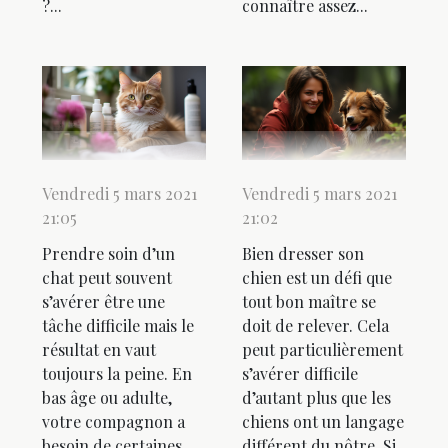
?...
connaître assez...
Vendredi 5 mars 2021
Vendredi 5 mars 2021
21:05
21:02
Prendre soin d’un
Bien dresser son
chat peut souvent
chien est un défi que
s’avérer être une
tout bon maître se
tâche difficile mais le
doit de relever. Cela
résultat en vaut
peut particulièrement
toujours la peine. En
s’avérer difficile
bas âge ou adulte,
d’autant plus que les
votre compagnon a
chiens ont un langage
besoin de certaines
différent du nôtre. Si