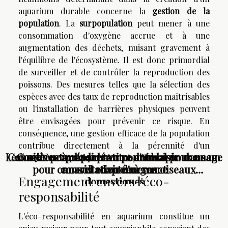
aquarium durable concerne la
gestion de la
population
. La
surpopulation
peut mener à une
consommation d'oxygène accrue et à une
augmentation des déchets, nuisant gravement à
l'équilibre de l'écosystème. Il est donc primordial
de surveiller et de contrôler la reproduction des
poissons. Des mesures telles que la sélection des
espèces avec des taux de reproduction maîtrisables
ou l'installation de barrières physiques peuvent
être envisagées pour prévenir ce risque. En
conséquence, une gestion efficace de la population
contribue directement à la pérennité d'un
Les critères à considérer pour choisir une cage
Conseils pour l'adaptation d'un lapin dans un
Comment préparer votre animal pour une
écosystème aquatique
sain et équilibré.
pour canaris adaptée à vos oiseaux
consultation d'urgence
nouvel environnement
Engagement envers l'éco-
domestiques
responsabilité
L'éco-responsabilité en aquarium constitue un